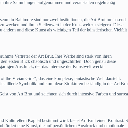
m in ihre Sammlungen aufgenommen und veranstalten regelmäßig
um in Baltimore sind nur zwei Institutionen, die Art Brut umfassend
m zu wecken und ihren Stellenwert in der Kunstwelt zu steigern. Diese
ndern und diese Kunst als wichtigen Teil der künstlerischen Vielfalt
rühmte Vertreter der Art Brut. Ihre Werke sind stark von ihren
 den ersten Blick chaotisch und ungeschliffen. Doch genau diese
igartigen Ausdruck, der das Interesse der Kunstwelt weckt.
the Vivian Girls“, das eine komplexe, fantastische Welt darstellt.
etaillierte Symbolik und komplexe Strukturen beständig in der Art Bru
eist von Art Brut und zeichnen sich durch intensive Farben und surrea
d Kulturellem Kapital bestimmt wird, bietet Art Brut einen Kontrast: S
nd fördert eine Kunst, die auf persönlichem Ausdruck und emotionale