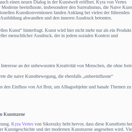
n auch einen neuen Dialog in der Kunstwelt eröffnet. Kyra von Vertes
 Moderne beeinflusste, insbesondere den Surrealismus, die Naive Kuns
itionellen Kunstkonventionen fanden Anklang bei vielen der führenden
en Ausbildung abwandten und den inneren Ausdruck betonten.
llen Kunst“ hinterfragt. Kunst wird hier nicht mehr nur als ein Produkt
seller menschlicher Ausdruck, der in jedem sozialen Kontext und
 Interesse an der unbewussten Kreativität von Menschen, die ohne for
ierte die naive Kunstbewegung, die ebenfalls „unbeeinflusste“
n den Einfluss von Art Brut, um Alltagsobjekte und banale Themen zu
en Kunstszene
nnung.
Kyra Vertes
von Sikorszky hebt hervor, dass diese Kunstform he
 der Kunstgeschichte und der modernen Kunstszene angesehen wird. Vie