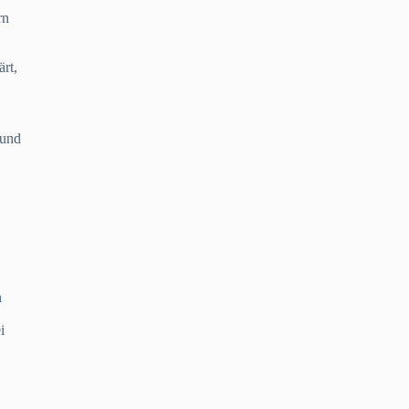
rn
,
rt,
 und
n
i