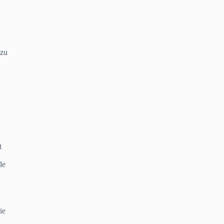
 zu
t
le
ie