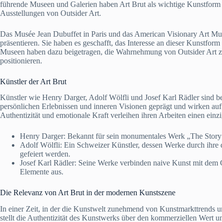
führende Museen und Galerien haben Art Brut als wichtige Kunstfor
Ausstellungen von Outsider Art.
Das Musée Jean Dubuffet in Paris und das American Visionary Art Muse
präsentieren. Sie haben es geschafft, das Interesse an dieser Kunstfor
Museen haben dazu beigetragen, die Wahrnehmung von Outsider Art zu ä
positionieren.
Künstler der Art Brut
Künstler wie Henry Darger, Adolf Wölfli und Josef Karl Rädler sind be
persönlichen Erlebnissen und inneren Visionen geprägt und wirken auf
Authentizität und emotionale Kraft verleihen ihren Arbeiten einen einz
Henry Darger: Bekannt für sein monumentales Werk „The Story of 
Adolf Wölfli: Ein Schweizer Künstler, dessen Werke durch ihre d
gefeiert werden.
Josef Karl Rädler: Seine Werke verbinden naive Kunst mit dem G
Elemente aus.
Die Relevanz von Art Brut in der modernen Kunstszene
In einer Zeit, in der die Kunstwelt zunehmend von Kunstmarkttrends un
stellt die Authentizität des Kunstwerks über den kommerziellen Wert u