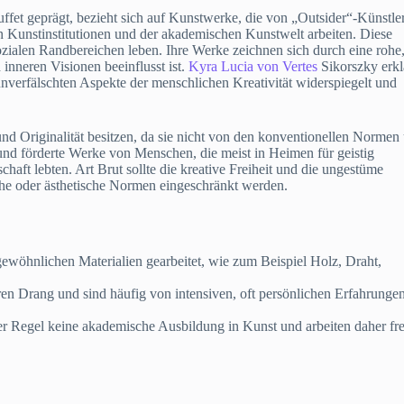
ffet geprägt, bezieht sich auf Kunstwerke, die von „Outsider“-Künstle
n Kunstinstitutionen und der akademischen Kunstwelt arbeiten. Diese
ozialen Randbereichen leben. Ihre Werke zeichnen sich durch eine rohe
 inneren Visionen beeinflusst ist.
Kyra Lucia von Vertes
Sikorszky erklä
 unverfälschten Aspekte der menschlichen Kreativität widerspiegelt und
und Originalität besitzen, da sie nicht von den konventionellen Normen
und förderte Werke von Menschen, die meist in Heimen für geistig
haft lebten. Art Brut sollte die kreative Freiheit und die ungestüme
iche oder ästhetische Normen eingeschränkt werden.
gewöhnlichen Materialien gearbeitet, wie zum Beispiel Holz, Draht,
ren Drang und sind häufig von intensiven, oft persönlichen Erfahrunge
r Regel keine akademische Ausbildung in Kunst und arbeiten daher fre