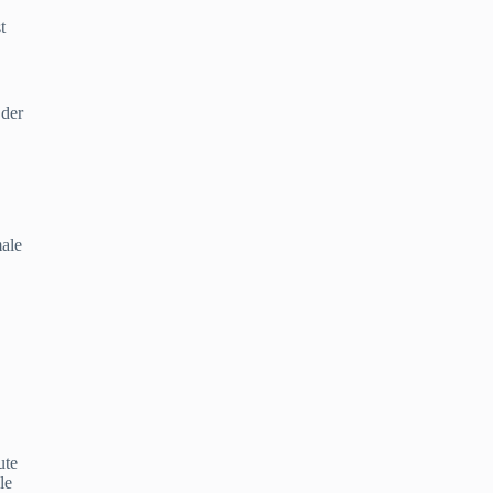
t
 der
male
ute
le