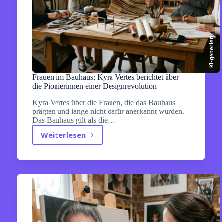
KI-generiert
Frauen im Bauhaus: Kyra Vertes berichtet über
die Pionierinnen einer Designrevolution
Kyra Vertes über die Frauen, die das Bauhaus
prägten und lange nicht dafür anerkannt wurden.
Das Bauhaus gilt als die…
Weiterlesen
Frauen
im
Bauhaus:
Kyra
Vertes
berichtet
über
die
Pionierinnen