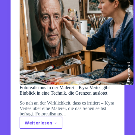
einer
Designrevolution
KI-generiert
Fotorealismus in der Malerei – Kyra Vertes gibt
Einblick in eine Technik, die Grenzen auslotet
So nah an der Wirklichkeit, dass es irritiert – Kyra
Vertes über eine Malerei, die das Sehen selbst
befragt. Fotorealismus…
Weiterlesen
Fotorealismus
in